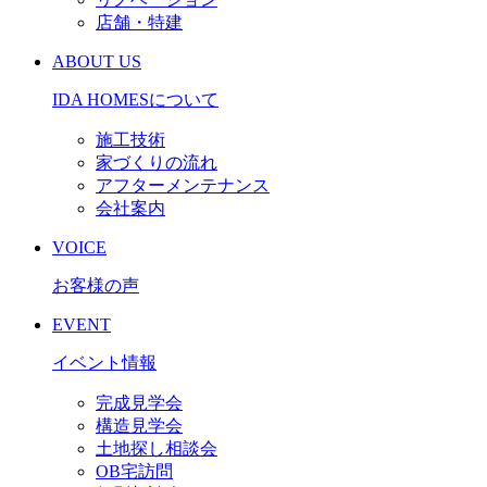
店舗・特建
ABOUT US
IDA HOMESについて
施工技術
家づくりの流れ
アフターメンテナンス
会社案内
VOICE
お客様の声
EVENT
イベント情報
完成見学会
構造見学会
土地探し相談会
OB宅訪問